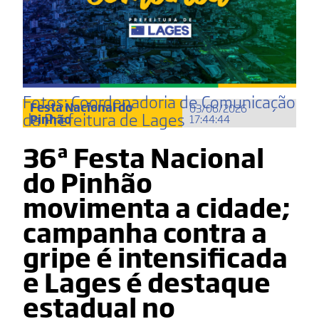
Fotos: Coordenadoria de Comunicação
Festa Nacional do
03/06/2026
da Prefeitura de Lages
Pinhão
17:44:44
36ª Festa Nacional
do Pinhão
movimenta a cidade;
campanha contra a
gripe é intensificada
e Lages é destaque
estadual no