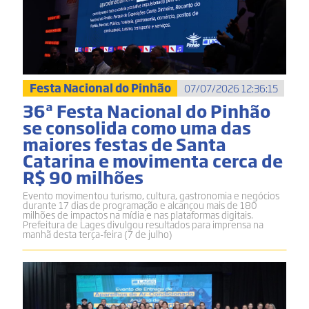
Festa Nacional do Pinhão
07/07/2026 12:36:15
36ª Festa Nacional do Pinhão
se consolida como uma das
maiores festas de Santa
Catarina e movimenta cerca de
R$ 90 milhões
Evento movimentou turismo, cultura, gastronomia e negócios
durante 17 dias de programação e alcançou mais de 180
milhões de impactos na mídia e nas plataformas digitais.
Prefeitura de Lages divulgou resultados para imprensa na
manhã desta terça-feira (7 de julho)