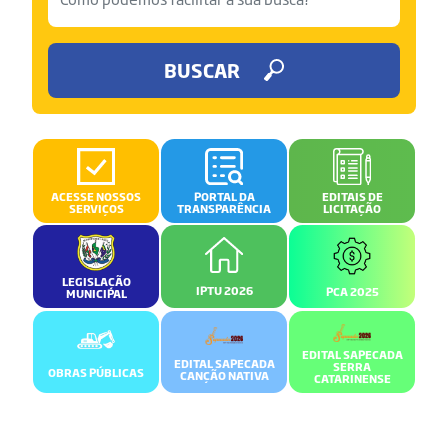
BUSCAR
ACESSE NOSSOS
PORTAL DA
EDITAIS DE
SERVIÇOS
TRANSPARÊNCIA
LICITAÇÃO
LEGISLAÇÃO
IPTU 2026
PCA 2025
MUNICIPAL
EDITAL SAPECADA
EDITAL SAPECADA
SERRA
OBRAS PÚBLICAS
CANÇÃO NATIVA
CATARINENSE