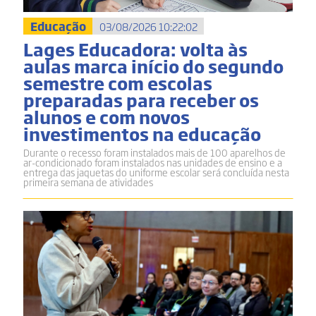
Educação
03/08/2026 10:22:02
Lages Educadora: volta às
aulas marca início do segundo
semestre com escolas
preparadas para receber os
alunos e com novos
investimentos na educação
Durante o recesso foram instalados mais de 100 aparelhos de
ar-condicionado foram instalados nas unidades de ensino e a
entrega das jaquetas do uniforme escolar será concluída nesta
primeira semana de atividades