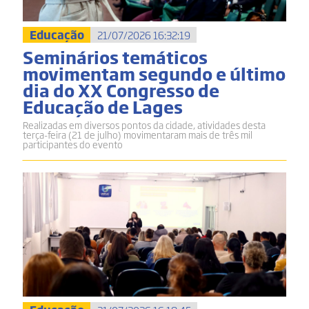
Educação
21/07/2026 16:32:19
Seminários temáticos
movimentam segundo e último
dia do XX Congresso de
Educação de Lages
Realizadas em diversos pontos da cidade, atividades desta
terça-feira (21 de julho) movimentaram mais de três mil
participantes do evento