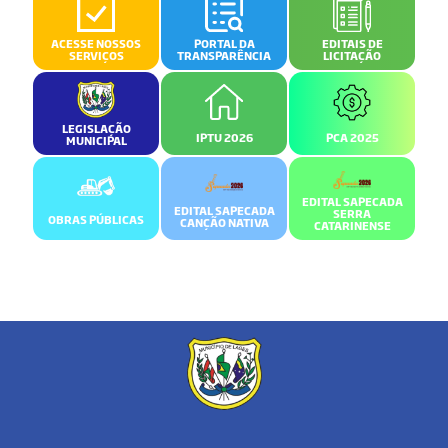
ACESSE NOSSOS
PORTAL DA
EDITAIS DE
SERVIÇOS
TRANSPARÊNCIA
LICITAÇÃO
LEGISLAÇÃO
IPTU 2026
PCA 2025
MUNICIPAL
EDITAL SAPECADA
EDITAL SAPECADA
SERRA
OBRAS PÚBLICAS
CANÇÃO NATIVA
CATARINENSE