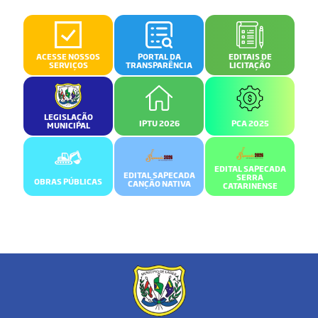
ACESSE NOSSOS
PORTAL DA
EDITAIS DE
SERVIÇOS
TRANSPARÊNCIA
LICITAÇÃO
LEGISLAÇÃO
IPTU 2026
PCA 2025
MUNICIPAL
EDITAL SAPECADA
EDITAL SAPECADA
SERRA
OBRAS PÚBLICAS
CANÇÃO NATIVA
CATARINENSE