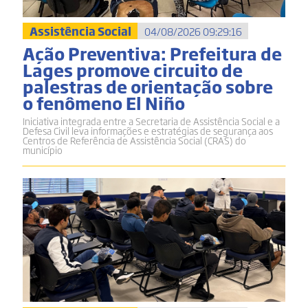
Assistência Social
04/08/2026 09:29:16
Ação Preventiva: Prefeitura de
Lages promove circuito de
palestras de orientação sobre
o fenômeno El Niño
Iniciativa integrada entre a Secretaria de Assistência Social e a
Defesa Civil leva informações e estratégias de segurança aos
Centros de Referência de Assistência Social (CRAS) do
município