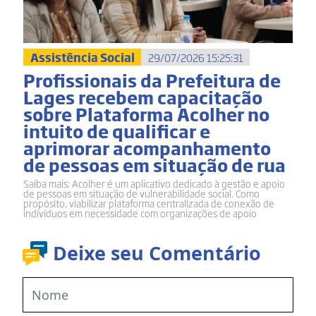
Assistência Social
29/07/2026 15:25:31
Profissionais da Prefeitura de
Lages recebem capacitação
sobre Plataforma Acolher no
intuito de qualificar e
aprimorar acompanhamento
de pessoas em situação de rua
Saiba mais: Acolher é um aplicativo dedicado à gestão e apoio
de pessoas em situação de vulnerabilidade social. Como
propósito, viabilizar plataforma centralizada de conexão de
indivíduos em necessidade com organizações de apoio
Deixe seu Comentário