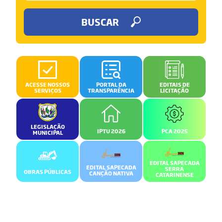
BUSCAR
ACESSE NOSSOS
PORTAL DA
EDITAIS DE
SERVIÇOS
TRANSPARÊNCIA
LICITAÇÃO
LEGISLAÇÃO
IPTU 2026
PCA 2025
MUNICIPAL
EDITAL SAPECADA
EDITAL SAPECADA
SERRA
OBRAS PÚBLICAS
CANÇÃO NATIVA
CATARINENSE