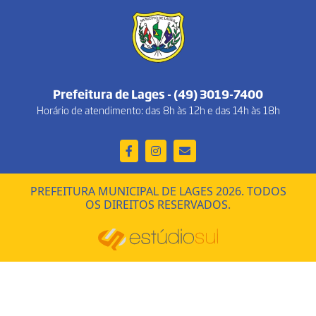
Prefeitura de Lages - (49) 3019-7400
Horário de atendimento: das 8h às 12h e das 14h às 18h
PREFEITURA MUNICIPAL DE LAGES 2026. TODOS
OS DIREITOS RESERVADOS.