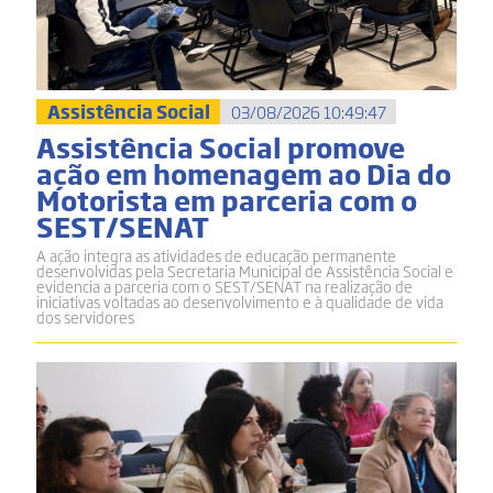
Assistência Social
03/08/2026 10:49:47
Assistência Social promove
ação em homenagem ao Dia do
Motorista em parceria com o
SEST/SENAT
A ação integra as atividades de educação permanente
desenvolvidas pela Secretaria Municipal de Assistência Social e
evidencia a parceria com o SEST/SENAT na realização de
iniciativas voltadas ao desenvolvimento e à qualidade de vida
dos servidores