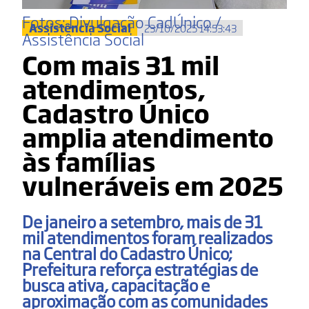
Fotos: Divulgação CadÚnico /
Assistência Social
23/10/2025 14:53:43
Assistência Social
Com mais 31 mil
atendimentos,
Cadastro Único
amplia atendimento
às famílias
vulneráveis em 2025
De janeiro a setembro, mais de 31
mil atendimentos foram realizados
na Central do Cadastro Único;
Prefeitura reforça estratégias de
busca ativa, capacitação e
aproximação com as comunidades