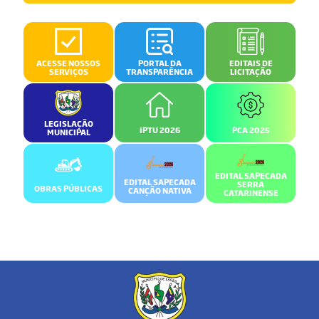
ACESSE NOSSOS
PORTAL DA
EDITAIS DE
SERVIÇOS
TRANSPARÊNCIA
LICITAÇÃO
LEGISLAÇÃO
IPTU 2026
PCA 2025
MUNICIPAL
EDITAL SAPECADA
EDITAL SAPECADA
SERRA
OBRAS PÚBLICAS
CANÇÃO NATIVA
CATARINENSE