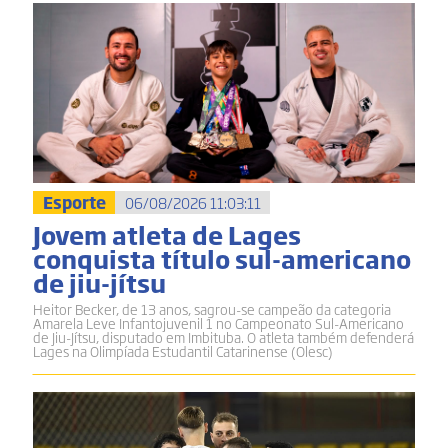
Esporte
06/08/2026 11:03:11
Jovem atleta de Lages
conquista título sul-americano
de jiu-jítsu
Heitor Becker, de 13 anos, sagrou-se campeão da categoria
Amarela Leve Infantojuvenil 1 no Campeonato Sul-Americano
de Jiu-Jítsu, disputado em Imbituba. O atleta também defenderá
Lages na Olimpíada Estudantil Catarinense (Olesc)