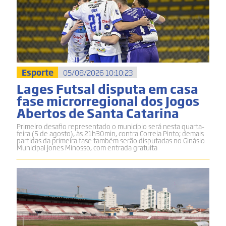
Esporte
05/08/2026 10:10:23
Lages Futsal disputa em casa
fase microrregional dos Jogos
Abertos de Santa Catarina
Primeiro desafio representado o município será nesta quarta-
feira (5 de agosto), às 21h30min, contra Correia Pinto; demais
partidas da primeira fase também serão disputadas no Ginásio
Municipal Jones Minosso, com entrada gratuita