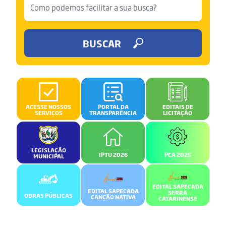
BUSCAR
ACESSE NOSSOS
PORTAL DA
EDITAIS DE
SERVIÇOS
TRANSPARÊNCIA
LICITAÇÃO
LEGISLAÇÃO
IPTU 2026
PCA 2025
MUNICIPAL
EDITAL SAPECADA
EDITAL SAPECADA
SERRA
OBRAS PÚBLICAS
CANÇÃO NATIVA
CATARINENSE