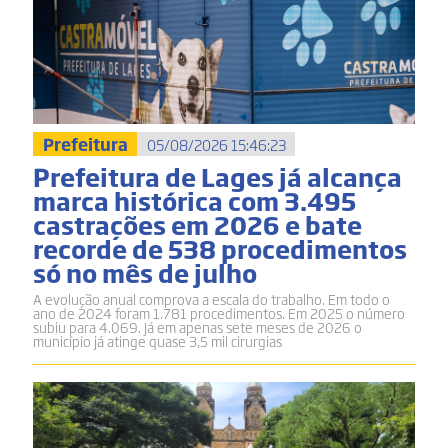
Prefeitura
05/08/2026 15:46:23
Prefeitura de Lages já alcança
marca histórica com 3.495
castrações em 2026 e bate
recorde de 538 procedimentos
só no mês de julho
A evolução anual comprova a escala do trabalho. Em todo o
ano de 2024 foram 1.781 procedimentos. Em 2025 o número
subiu para 4.069. Já em apenas sete meses de 2026 o
município já atinge quase 3,5 mil cirurgias