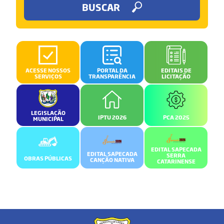
BUSCAR
ACESSE NOSSOS
PORTAL DA
EDITAIS DE
SERVIÇOS
TRANSPARÊNCIA
LICITAÇÃO
LEGISLAÇÃO
IPTU 2026
PCA 2025
MUNICIPAL
EDITAL SAPECADA
EDITAL SAPECADA
SERRA
OBRAS PÚBLICAS
CANÇÃO NATIVA
CATARINENSE