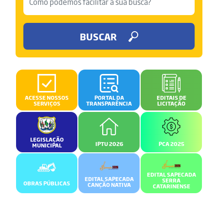
BUSCAR
ACESSE NOSSOS
PORTAL DA
EDITAIS DE
SERVIÇOS
TRANSPARÊNCIA
LICITAÇÃO
LEGISLAÇÃO
IPTU 2026
PCA 2025
MUNICIPAL
EDITAL SAPECADA
EDITAL SAPECADA
SERRA
OBRAS PÚBLICAS
CANÇÃO NATIVA
CATARINENSE