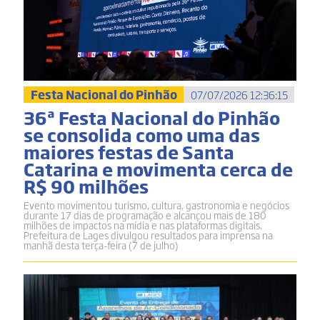
Festa Nacional do Pinhão
07/07/2026 12:36:15
36ª Festa Nacional do Pinhão
se consolida como uma das
maiores festas de Santa
Catarina e movimenta cerca de
R$ 90 milhões
Evento movimentou turismo, cultura, gastronomia e negócios
durante 17 dias de programação e alcançou mais de 180
milhões de impactos na mídia e nas plataformas digitais.
Prefeitura de Lages divulgou resultados para imprensa na
manhã desta terça-feira (7 de julho)