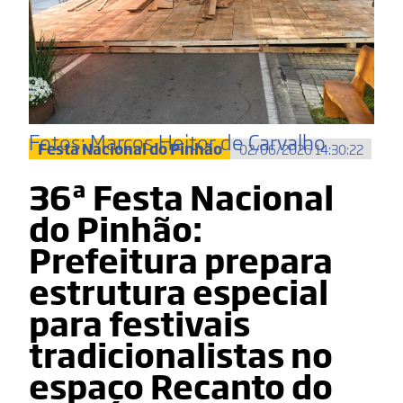
Fotos: Marcos Heitor de Carvalho
Festa Nacional do Pinhão
02/06/2026 14:30:22
36ª Festa Nacional
do Pinhão:
Prefeitura prepara
estrutura especial
para festivais
tradicionalistas no
espaço Recanto do