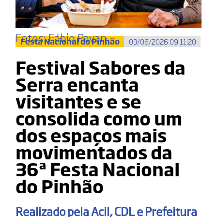
Fotos: Fábio Pavan
Festa Nacional do Pinhão
03/06/2026 09:11:20
Festival Sabores da
Serra encanta
visitantes e se
consolida como um
dos espaços mais
movimentados da
36ª Festa Nacional
do Pinhão
Realizado pela Acil, CDL e Prefeitura