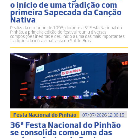
o início de uma tradição com
primeira Sapecada da Canção
Nativa
Realizada em junho de 1993, durante a 5ª Festa Nacional do
Pinhão, a primeira edição do festival reuniu diversas
composições inéditas e deu início a uma das mais importantes
tradições da música nativista do Sul do Brasil
Festa Nacional do Pinhão
07/07/2026 12:36:15
36ª Festa Nacional do Pinhão
se consolida como uma das