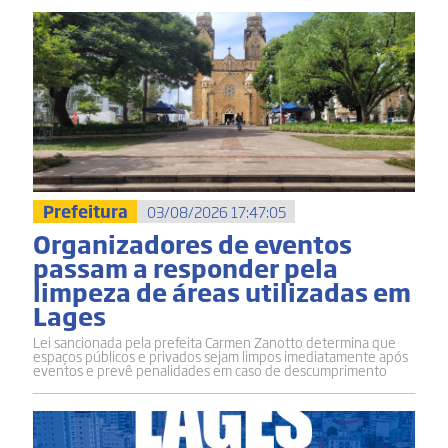
Prefeitura
03/08/2026 17:47:05
Organizadores de eventos
passam a responder pela
limpeza de áreas utilizadas em
Lages
Lei sancionada pela prefeita Carmen Zanotto determina que
espaços públicos e privados sejam limpos imediatamente após
eventos e prevê penalidades em caso de descumprimento