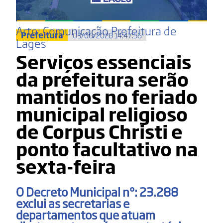
Arte: Comunicação Prefeitura de
Prefeitura
03/06/2026 14:47:56
Lages
Serviços essenciais
da prefeitura serão
mantidos no feriado
municipal religioso
de Corpus Christi e
ponto facultativo na
sexta-feira
O Decreto Municipal nº: 23.288
exclui as secretarias e
departamentos que atuam