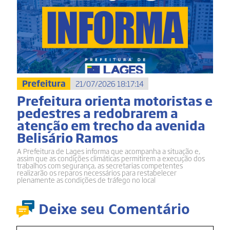
Prefeitura
21/07/2026 18:17:14
Prefeitura orienta motoristas e
pedestres a redobrarem a
atenção em trecho da avenida
Belisário Ramos
A Prefeitura de Lages informa que acompanha a situação e,
assim que as condições climáticas permitirem a execução dos
trabalhos com segurança, as secretarias competentes
realizarão os reparos necessários para restabelecer
plenamente as condições de tráfego no local
Deixe seu Comentário