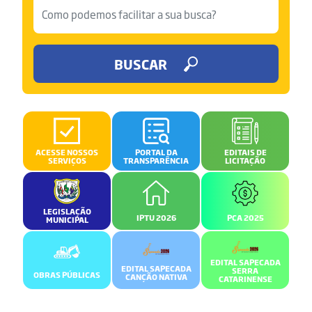
BUSCAR
ACESSE NOSSOS
PORTAL DA
EDITAIS DE
SERVIÇOS
TRANSPARÊNCIA
LICITAÇÃO
LEGISLAÇÃO
IPTU 2026
PCA 2025
MUNICIPAL
EDITAL SAPECADA
EDITAL SAPECADA
SERRA
OBRAS PÚBLICAS
CANÇÃO NATIVA
CATARINENSE