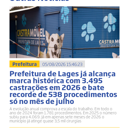
Prefeitura
05/08/2026 15:46:23
Prefeitura de Lages já alcança
marca histórica com 3.495
castrações em 2026 e bate
recorde de 538 procedimentos
só no mês de julho
A evolução anual comprova a escala do trabalho. Em todo o
ano de 2024 foram 1.781 procedimentos. Em 2025 o número
subiu para 4.069. Já em apenas sete meses de 2026 o
município já atinge quase 3,5 mil cirurgias