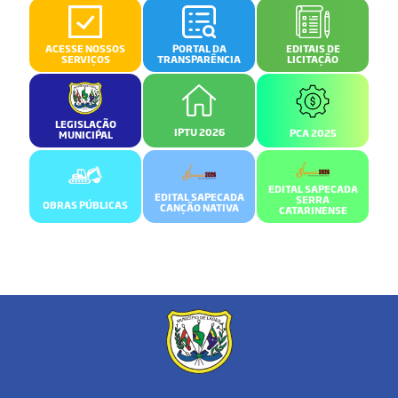
ACESSE NOSSOS
PORTAL DA
EDITAIS DE
SERVIÇOS
TRANSPARÊNCIA
LICITAÇÃO
LEGISLAÇÃO
IPTU 2026
PCA 2025
MUNICIPAL
EDITAL SAPECADA
EDITAL SAPECADA
SERRA
OBRAS PÚBLICAS
CANÇÃO NATIVA
CATARINENSE