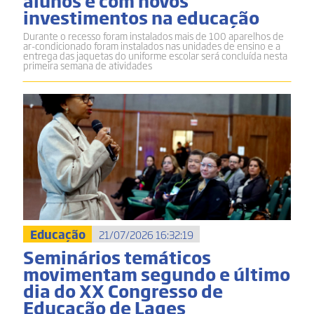
alunos e com novos
investimentos na educação
Durante o recesso foram instalados mais de 100 aparelhos de
ar-condicionado foram instalados nas unidades de ensino e a
entrega das jaquetas do uniforme escolar será concluída nesta
primeira semana de atividades
Educação
21/07/2026 16:32:19
Seminários temáticos
movimentam segundo e último
dia do XX Congresso de
Educação de Lages