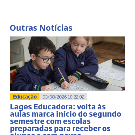
Outras Notícias
Educação
03/08/2026 10:22:02
Lages Educadora: volta às
aulas marca início do segundo
semestre com escolas
preparadas para receber os