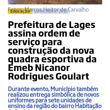
Fotos: Marcos Heitor de Carvalho
Educação
12/06/2026 17:25:10
Prefeitura de Lages
assina ordem de
serviço para
construção da nova
quadra esportiva da
Emeb Nicanor
Rodrigues Goulart
Durante evento, Município também
realizou entrega simbólica de novos
uniformes para sete unidades de
ensino da região do bairro Habitação