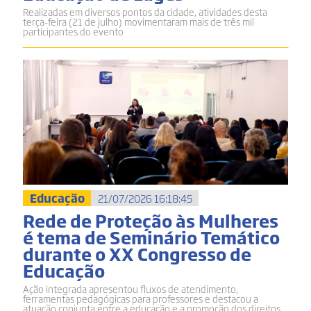
Realizadas em diversos pontos da cidade, atividades desta
terça-feira (21 de julho) movimentaram mais de três mil
participantes do evento
Educação
21/07/2026 16:18:45
Rede de Proteção às Mulheres
é tema de Seminário Temático
durante o XX Congresso de
Educação
Ação integrada apresentou fluxos de atendimento,
ferramentas pedagógicas para professores e destacou a
atuação conjunta entre a educação e a promoção dos direitos