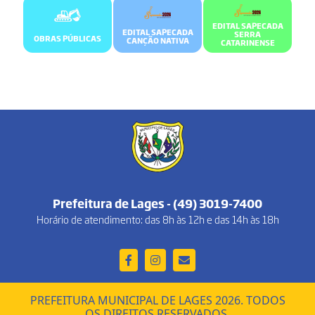
EDITAL SAPECADA
EDITAL SAPECADA
SERRA
OBRAS PÚBLICAS
CANÇÃO NATIVA
CATARINENSE
Prefeitura de Lages - (49) 3019-7400
Horário de atendimento: das 8h às 12h e das 14h às 18h
PREFEITURA MUNICIPAL DE LAGES 2026. TODOS
OS DIREITOS RESERVADOS.