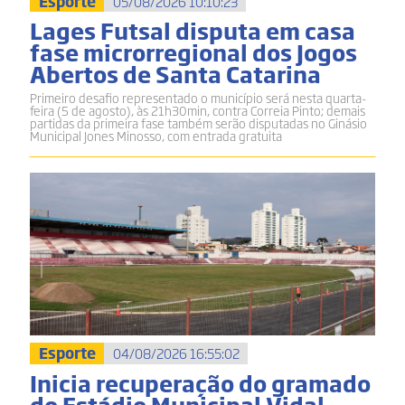
Esporte
05/08/2026 10:10:23
Lages Futsal disputa em casa
fase microrregional dos Jogos
Abertos de Santa Catarina
Primeiro desafio representado o município será nesta quarta-
feira (5 de agosto), às 21h30min, contra Correia Pinto; demais
partidas da primeira fase também serão disputadas no Ginásio
Municipal Jones Minosso, com entrada gratuita
Esporte
04/08/2026 16:55:02
Inicia recuperação do gramado
do Estádio Municipal Vidal