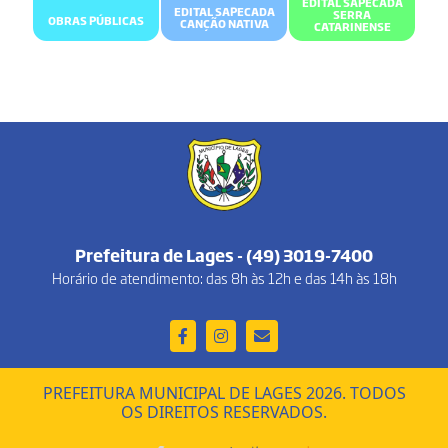
EDITAL SAPECADA
EDITAL SAPECADA
SERRA
OBRAS PÚBLICAS
CANÇÃO NATIVA
CATARINENSE
Prefeitura de Lages - (49) 3019-7400
Horário de atendimento: das 8h às 12h e das 14h às 18h
PREFEITURA MUNICIPAL DE LAGES 2026. TODOS
OS DIREITOS RESERVADOS.