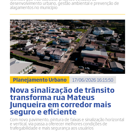
desenvolvimento urbano, gestão ambiental e prevenção de
alagamentos no município
Planejamento Urbano
17/06/2026 16:15:50
Nova sinalização de trânsito
transforma rua Mateus
Junqueira em corredor mais
seguro e eficiente
Com novo pavimento, pintura de faixas e sinalização horizontal
e vertical, via passa a oferecer melhores condições de
trafegabilidade e mais segurança aos usuários