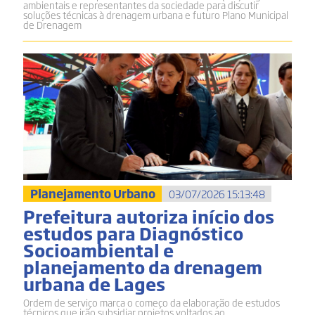
ambientais e representantes da sociedade para discutir
soluções técnicas à drenagem urbana e futuro Plano Municipal
de Drenagem
Planejamento Urbano
03/07/2026 15:13:48
Prefeitura autoriza início dos
estudos para Diagnóstico
Socioambiental e
planejamento da drenagem
urbana de Lages
Ordem de serviço marca o começo da elaboração de estudos
técnicos que irão subsidiar projetos voltados ao