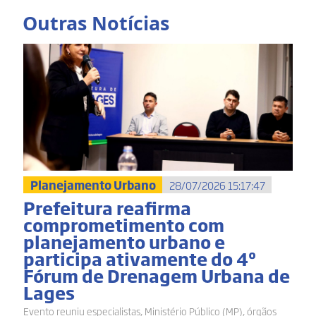
Outras Notícias
Planejamento Urbano
28/07/2026 15:17:47
Prefeitura reafirma
comprometimento com
planejamento urbano e
participa ativamente do 4º
Fórum de Drenagem Urbana de
Lages
Evento reuniu especialistas, Ministério Público (MP), órgãos