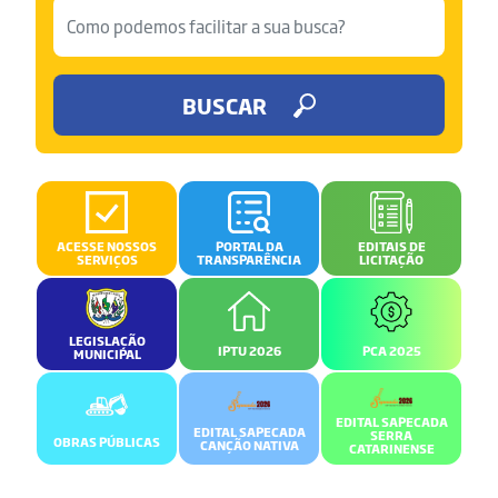
BUSCAR
ACESSE NOSSOS
PORTAL DA
EDITAIS DE
SERVIÇOS
TRANSPARÊNCIA
LICITAÇÃO
LEGISLAÇÃO
IPTU 2026
PCA 2025
MUNICIPAL
EDITAL SAPECADA
EDITAL SAPECADA
SERRA
OBRAS PÚBLICAS
CANÇÃO NATIVA
CATARINENSE