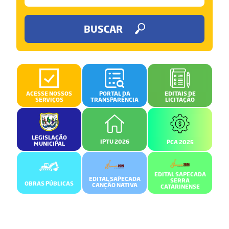
BUSCAR
ACESSE NOSSOS
PORTAL DA
EDITAIS DE
SERVIÇOS
TRANSPARÊNCIA
LICITAÇÃO
LEGISLAÇÃO
IPTU 2026
PCA 2025
MUNICIPAL
EDITAL SAPECADA
EDITAL SAPECADA
SERRA
OBRAS PÚBLICAS
CANÇÃO NATIVA
CATARINENSE