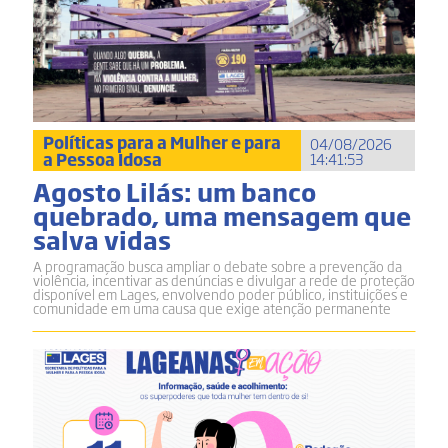
Políticas para a Mulher e para
04/08/2026
a Pessoa Idosa
14:41:53
Agosto Lilás: um banco
quebrado, uma mensagem que
salva vidas
A programação busca ampliar o debate sobre a prevenção da
violência, incentivar as denúncias e divulgar a rede de proteção
disponível em Lages, envolvendo poder público, instituições e
comunidade em uma causa que exige atenção permanente