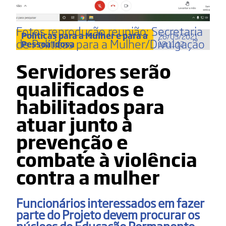
Fotos reprodução reunião: Secretaria
Políticas para a Mulher e para a
26/03/2021
de Políticas para a Mulher/Divulgação
Pessoa Idosa
18:11:12
Servidores serão
qualificados e
habilitados para
atuar junto à
prevenção e
combate à violência
contra a mulher
Funcionários interessados em fazer
parte do Projeto devem procurar os
núcleos de Educação Permanente