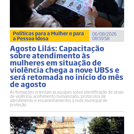
Políticas para a Mulher e para
06/08/2026
a Pessoa Idosa
08:59:58
Agosto Lilás: Capacitação
sobre atendimento às
mulheres em situação de
violência chega a nove UBSs e
será retomada no início do mês
de agosto
As formações orientam as equipes sobre identificação de sinais
de violência, acolhimento humanizado, protocolos de
atendimento e encaminhamentos à rede municipal de
proteção