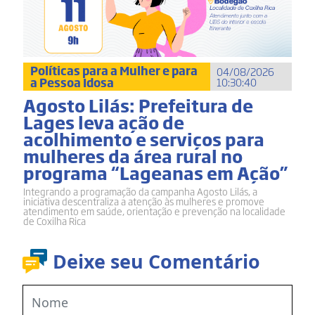
Políticas para a Mulher e para
04/08/2026
a Pessoa Idosa
10:30:40
Agosto Lilás: Prefeitura de
Lages leva ação de
acolhimento e serviços para
mulheres da área rural no
programa “Lageanas em Ação”
Integrando a programação da campanha Agosto Lilás, a
iniciativa descentraliza a atenção às mulheres e promove
atendimento em saúde, orientação e prevenção na localidade
de Coxilha Rica
Deixe seu Comentário