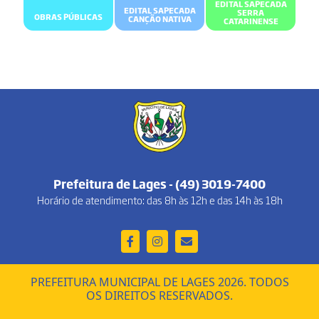
EDITAL SAPECADA
EDITAL SAPECADA
SERRA
OBRAS PÚBLICAS
CANÇÃO NATIVA
CATARINENSE
Prefeitura de Lages - (49) 3019-7400
Horário de atendimento: das 8h às 12h e das 14h às 18h
PREFEITURA MUNICIPAL DE LAGES 2026. TODOS
OS DIREITOS RESERVADOS.