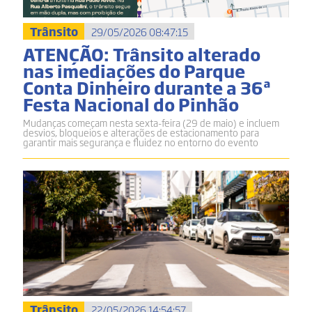
Trânsito
29/05/2026 08:47:15
ATENÇÃO: Trânsito alterado
nas imediações do Parque
Conta Dinheiro durante a 36ª
Festa Nacional do Pinhão
Mudanças começam nesta sexta-feira (29 de maio) e incluem
desvios, bloqueios e alterações de estacionamento para
garantir mais segurança e fluidez no entorno do evento
Trânsito
22/05/2026 14:54:57