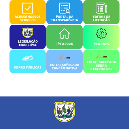
ACESSE NOSSOS
PORTAL DA
EDITAIS DE
SERVIÇOS
TRANSPARÊNCIA
LICITAÇÃO
LEGISLAÇÃO
IPTU 2026
PCA 2025
MUNICIPAL
EDITAL SAPECADA
EDITAL SAPECADA
SERRA
OBRAS PÚBLICAS
CANÇÃO NATIVA
CATARINENSE