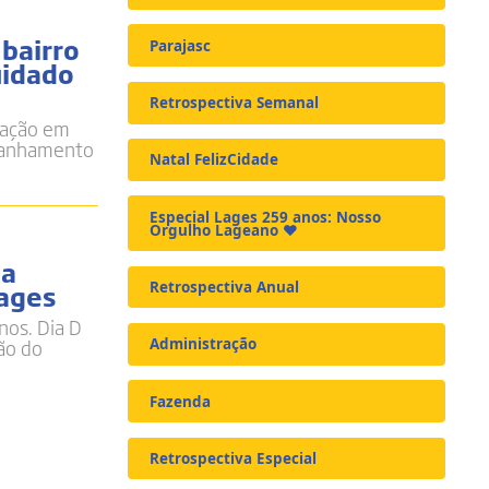
 bairro
Parajasc
uidado
Retrospectiva Semanal
ucação em
mpanhamento
Natal FelizCidade
Especial Lages 259 anos: Nosso
Orgulho Lageano ❤️
za
Lages
Retrospectiva Anual
nos. Dia D
ão do
Administração
Fazenda
Retrospectiva Especial