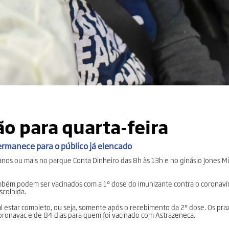
o para quarta-feira
rmanece para o público já elencado
 anos ou mais no parque Conta Dinheiro das 8h às 13h e no ginásio Jones M
mbém podem ser vacinados com a 1° dose do imunizante contra o coronavír
colhida.
l estar completo, ou seja, somente após o recebimento da 2° dose. Os pra
oronavac e de 84 dias para quem foi vacinado com Astrazeneca.