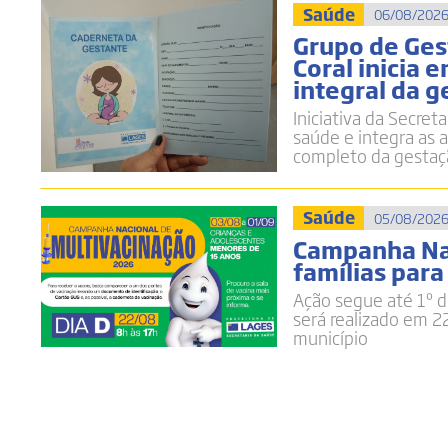
Saúde
06/08/2026
Grupo de Ges
Coral inicia
integral da 
Iniciativa da Secre
saúde e integra as
completo da gestaçã
Saúde
05/08/2026
Campanha Nac
famílias para
Ação segue até 1º d
será realizado em 
município