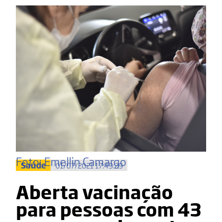
Foto: Emellin Camargo
Saúde
01/07/2021 17:49:29
Aberta vacinação
para pessoas com 43