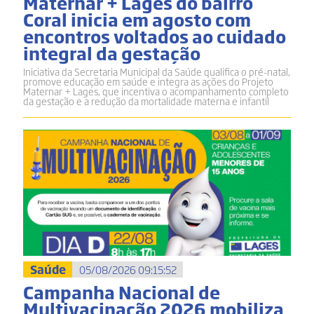
Maternar + Lages do bairro
Coral inicia em agosto com
encontros voltados ao cuidado
integral da gestação
Iniciativa da Secretaria Municipal da Saúde qualifica o pré-natal,
promove educação em saúde e integra as ações do Projeto
Maternar + Lages, que incentiva o acompanhamento completo
da gestação e a redução da mortalidade materna e infantil
Saúde
05/08/2026 09:15:52
Campanha Nacional de
Multivacinação 2026 mobiliza