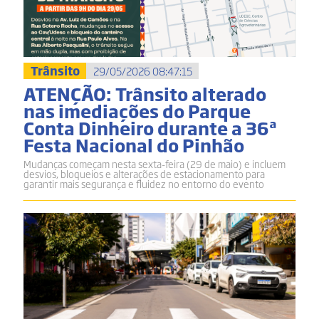
Trânsito
29/05/2026 08:47:15
ATENÇÃO: Trânsito alterado
nas imediações do Parque
Conta Dinheiro durante a 36ª
Festa Nacional do Pinhão
Mudanças começam nesta sexta-feira (29 de maio) e incluem
desvios, bloqueios e alterações de estacionamento para
garantir mais segurança e fluidez no entorno do evento