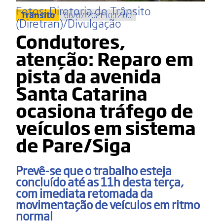
Fotos: Diretoria de Trânsito
Trânsito
06/07/2021 10:12:00
(Diretran)/Divulgação
Condutores,
atenção: Reparo em
pista da avenida
Santa Catarina
ocasiona tráfego de
veículos em sistema
de Pare/Siga
Prevê-se que o trabalho esteja
concluído até as 11h desta terça,
com imediata retomada da
movimentação de veículos em ritmo
normal