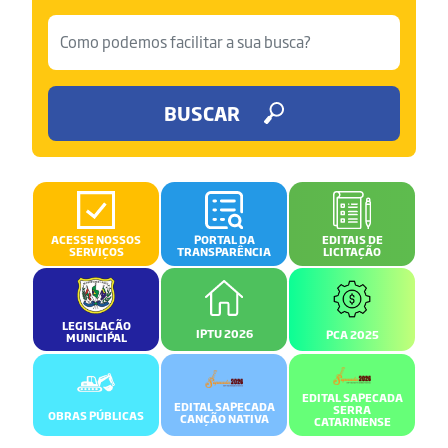
BUSCAR
ACESSE NOSSOS
PORTAL DA
EDITAIS DE
SERVIÇOS
TRANSPARÊNCIA
LICITAÇÃO
LEGISLAÇÃO
IPTU 2026
PCA 2025
MUNICIPAL
EDITAL SAPECADA
EDITAL SAPECADA
SERRA
OBRAS PÚBLICAS
CANÇÃO NATIVA
CATARINENSE