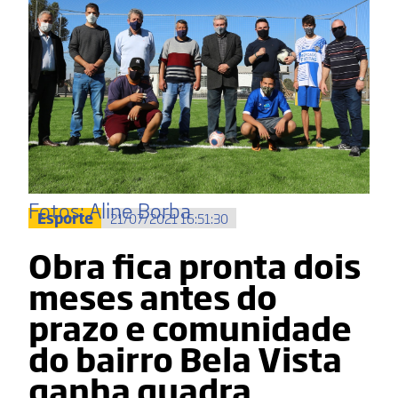
Fotos: Aline Borba
Esporte
21/07/2021 16:51:30
Obra fica pronta dois
meses antes do
prazo e comunidade
do bairro Bela Vista
ganha quadra