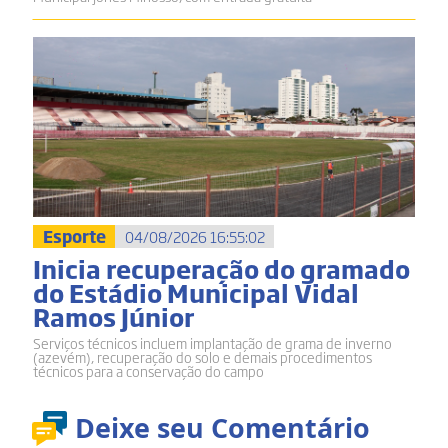
Esporte
04/08/2026 16:55:02
Inicia recuperação do gramado
do Estádio Municipal Vidal
Ramos Júnior
Serviços técnicos incluem implantação de grama de inverno
(azevém), recuperação do solo e demais procedimentos
técnicos para a conservação do campo
Deixe seu Comentário