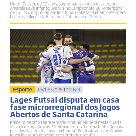
Heitor Becker, de 13 anos, sagrou-se campeão da categoria
Amarela Leve Infantojuvenil 1 no Campeonato Sul-Americano
de Jiu-Jítsu, disputado em Imbituba. O atleta também defenderá
Lages na Olimpíada Estudantil Catarinense (Olesc)
Esporte
05/08/2026 10:10:23
Lages Futsal disputa em casa
fase microrregional dos Jogos
Abertos de Santa Catarina
Primeiro desafio representado o município será nesta quarta-
feira (5 de agosto), às 21h30min, contra Correia Pinto; demais
partidas da primeira fase também serão disputadas no Ginásio
Municipal Jones Minosso, com entrada gratuita