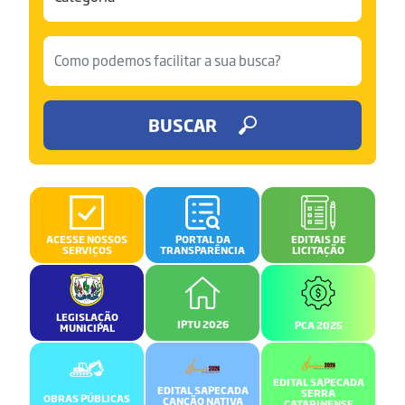
BUSCAR
ACESSE NOSSOS
PORTAL DA
EDITAIS DE
SERVIÇOS
TRANSPARÊNCIA
LICITAÇÃO
LEGISLAÇÃO
IPTU 2026
PCA 2025
MUNICIPAL
EDITAL SAPECADA
EDITAL SAPECADA
SERRA
OBRAS PÚBLICAS
CANÇÃO NATIVA
CATARINENSE