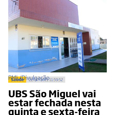
PML/Divulgação
Saúde
22/07/2021 11:59:52
UBS São Miguel vai
estar fechada nesta
quinta e sexta-feira