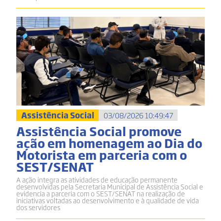
Assistência Social
03/08/2026 10:49:47
Assistência Social promove
ação em homenagem ao Dia do
Motorista em parceria com o
SEST/SENAT
A ação integra as atividades de educação permanente
desenvolvidas pela Secretaria Municipal de Assistência Social e
evidencia a parceria com o SEST/SENAT na realização de
iniciativas voltadas ao desenvolvimento e à qualidade de vida
dos servidores