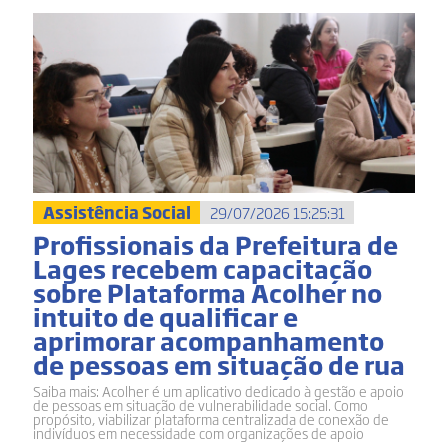
Assistência Social
29/07/2026 15:25:31
Profissionais da Prefeitura de
Lages recebem capacitação
sobre Plataforma Acolher no
intuito de qualificar e
aprimorar acompanhamento
de pessoas em situação de rua
Saiba mais: Acolher é um aplicativo dedicado à gestão e apoio
de pessoas em situação de vulnerabilidade social. Como
propósito, viabilizar plataforma centralizada de conexão de
indivíduos em necessidade com organizações de apoio