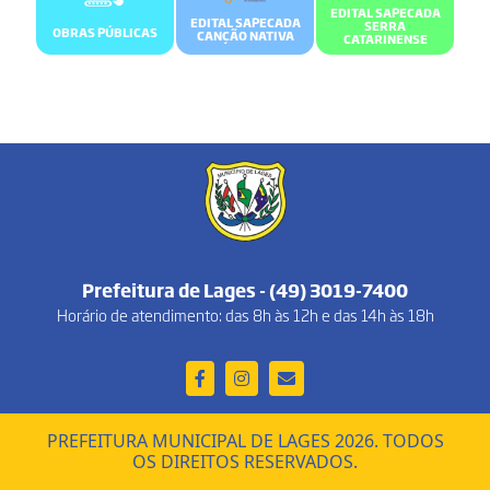
EDITAL SAPECADA
EDITAL SAPECADA
SERRA
OBRAS PÚBLICAS
CANÇÃO NATIVA
CATARINENSE
Prefeitura de Lages - (49) 3019-7400
Horário de atendimento: das 8h às 12h e das 14h às 18h
PREFEITURA MUNICIPAL DE LAGES 2026. TODOS
OS DIREITOS RESERVADOS.