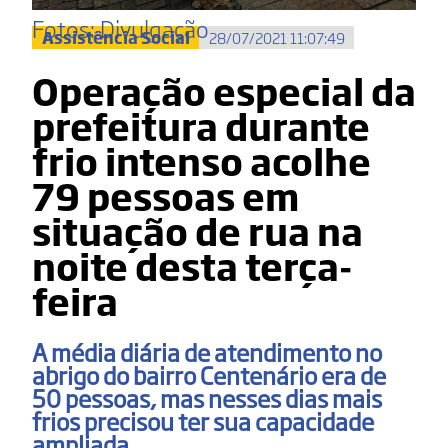
Fotos: Divulgação
Assistência Social
28/07/2021 11:07:49
Operação especial da
prefeitura durante
frio intenso acolhe
79 pessoas em
situação de rua na
noite desta terça-
feira
A média diária de atendimento no
abrigo do bairro Centenário era de
50 pessoas, mas nesses dias mais
frios precisou ter sua capacidade
ampliada