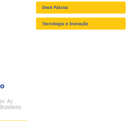
Doce Páscoa
Tecnologia e Inovação
so
or. As
Brasileiro