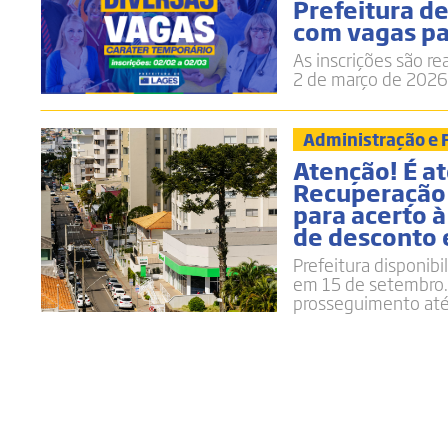
Prefeitura de
com vagas pa
As inscrições são re
2 de março de 2026,
Administração e
Atenção! É a
Recuperação 
para acerto à
de desconto
Prefeitura disponibi
em 15 de setembro.
prosseguimento até 