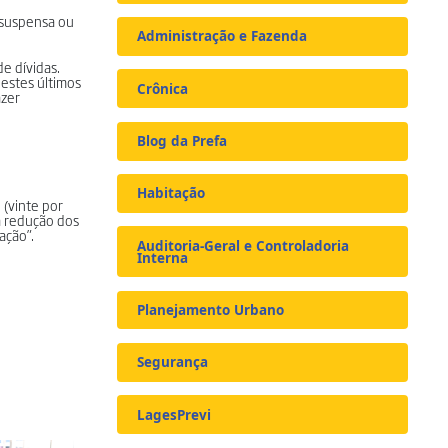
e suspensa ou
Administração e Fazenda
e dívidas.
 estes últimos
Crônica
azer
Blog da Prefa
Habitação
 (vinte por
a redução dos
ação”.
Auditoria-Geral e Controladoria
Interna
Planejamento Urbano
Segurança
LagesPrevi