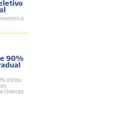
eletivo
al
fevereiro a
 de 90%
radual
is iniciou
com
de chances