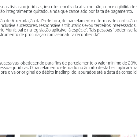
as físicas ou jurídicas, inscritos em dívida ativa ou não, com exigibilidad
ão integralmente quitado, ainda que cancelado por falta de pagamento.
lcão de Arrecadação da Prefeitura, de parcelamento e termos de confissão d
inclusive sucessores, responsáveis tributários e/ou terceiros interessados,
o Municipal e na legislação aplicável à espécie”. Tais pessoas “podem se f
trumento de procuração com assinatura reconhecida”.
 sucessivas, obedecendo para fins de parcelamento o valor mínimo de 20%
ssoas jurídicas. O parcelamento efetuado no âmbito desta Lei implicará n
bre o valor original do débito inadimplido, apurados até a data da consolid