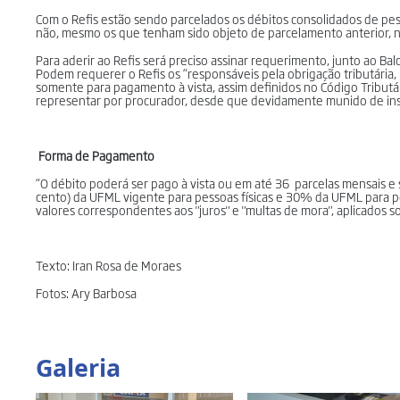
Com o Refis estão sendo parcelados os débitos consolidados de pesso
não, mesmo os que tenham sido objeto de parcelamento anterior, n
Para aderir ao Refis será preciso assinar requerimento, junto ao Ba
Podem requerer o Refis os “responsáveis pela obrigação tributária, 
somente para pagamento à vista, assim definidos no Código Tributári
representar por procurador, desde que devidamente munido de ins
Forma de Pagamento
“O débito poderá ser pago à vista ou em até 36 parcelas mensais e
cento) da UFML vigente para pessoas físicas e 30% da UFML para pe
valores correspondentes aos "juros" e "multas de mora", aplicados so
Texto: Iran Rosa de Moraes
Fotos: Ary Barbosa
Galeria