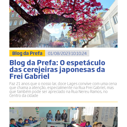
Blog da Prefa
01/08/2023 10:10:24
Blog da Prefa: O espetáculo
das cerejeiras japonesas da
Frei Gabriel
Faz 21 anos que o nosso lar, doce Lages convive com uma cena
que chama a atenção, especialmente na Rua Frei Gabriel, mas
que também pode ser apreciado na Rua Nereu Ramos, no
Centro da cidade