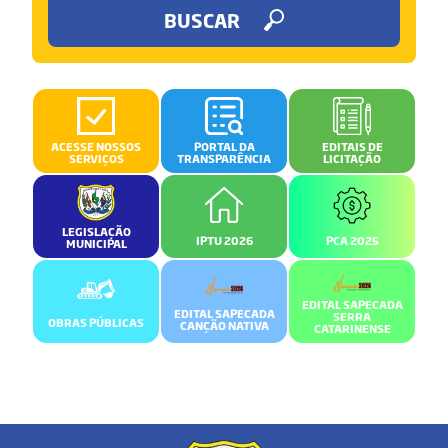
BUSCAR
ACESSE NOSSOS
PORTAL DA
EDITAIS DE
SERVIÇOS
TRANSPARÊNCIA
LICITAÇÃO
LEGISLAÇÃO
IPTU 2026
PCA 2025
MUNICIPAL
EDITAL SAPECADA
EDITAL SAPECADA
SERRA
OBRAS PÚBLICAS
CANÇÃO NATIVA
CATARINENSE