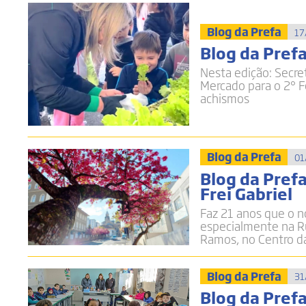
Blog da Prefa
17
Blog da Prefa
Nesta edição: Secret
Mercado para o 2° F
achismos
Blog da Prefa
01
Blog da Prefa
Frei Gabriel
Faz 21 anos que o n
especialmente na R
Ramos, no Centro d
Blog da Prefa
31
Blog da Prefa