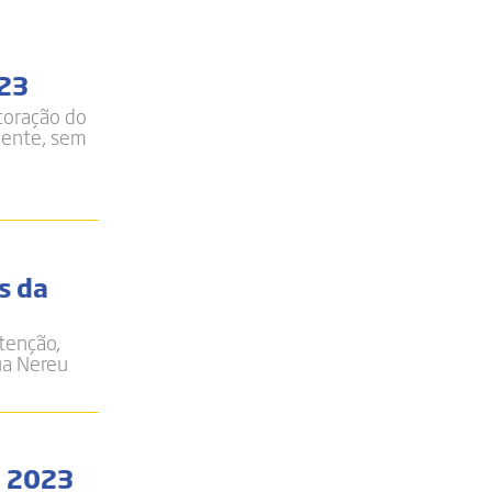
023
ecoração do
mente, sem
s da
tenção,
ua Nereu
o 2023