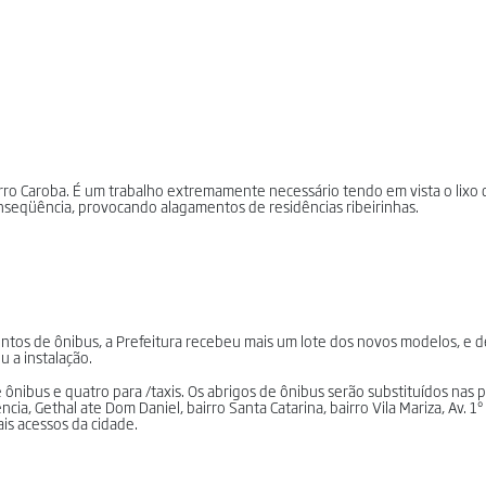
airro Caroba. É um trabalho extremamente necessário tendo em vista o lixo
seqüência, provocando alagamentos de residências ribeirinhas.
tos de ônibus, a Prefeitura recebeu mais um lote dos novos modelos, e d
 a instalação.
ônibus e quatro para /taxis. Os abrigos de ônibus serão substituídos nas p
a, Gethal ate Dom Daniel, bairro Santa Catarina, bairro Vila Mariza, Av. 1º
ais acessos da cidade.