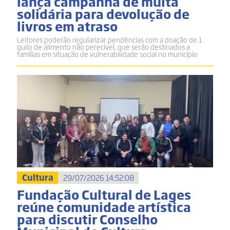
lança campanha de multa
solidária para devolução de
livros em atraso
Leitores poderão regularizar pendências com a doação de 1
quilo de alimento não perecível, que serão destinados a
famílias em situação de vulnerabilidade social no município
Cultura
29/07/2026 14:52:08
Fundação Cultural de Lages
reúne comunidade artística
para discutir Conselho