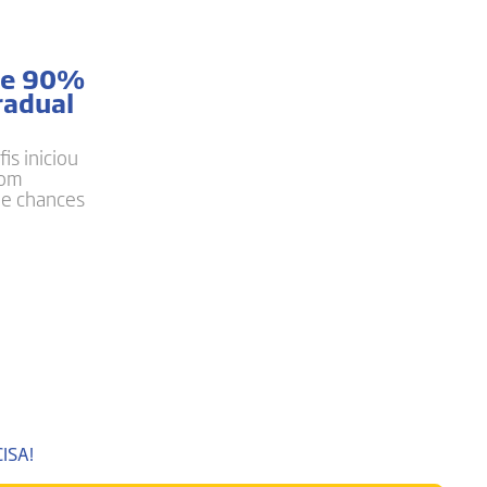
 de 90%
radual
is iniciou
com
de chances
ISA!