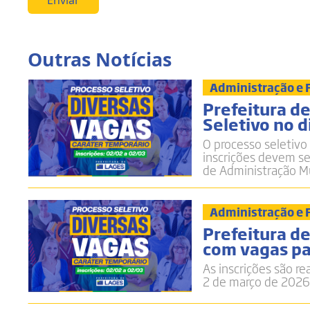
Enviar
Outras Notícias
Administração e
Prefeitura de
Seletivo no d
O processo seletivo
inscrições devem ser
de Administração Mu
Administração e
Prefeitura de
com vagas pa
As inscrições são re
2 de março de 2026,