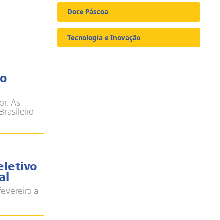
Doce Páscoa
Tecnologia e Inovação
so
or. As
Brasileiro
eletivo
al
fevereiro a