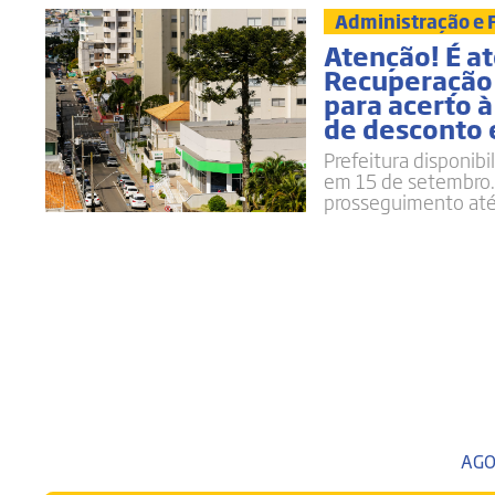
Administração e
Atenção! É a
Recuperação 
para acerto à
de desconto
Prefeitura disponibi
em 15 de setembro.
prosseguimento até 
AGO