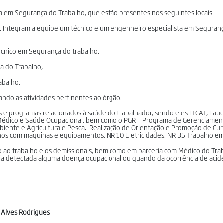
a em Segurança do Trabalho, que estão presentes nos seguintes locais:
 Integram a equipe um técnico e um engenheiro especialista em Seguranç
écnico em Segurança do trabalho.
a do Trabalho,
abalho.
do as atividades pertinentes ao órgão.
s e programas relacionados à saúde do trabalhador, sendo eles LTCAT, Lau
Médico e Saúde Ocupacional, bem como o PGR – Programa de Gerenciament
iente e Agricultura e Pesca. Realização de Orientação e Promoção de Cu
os com maquinas e equipamentos, NR 10 Eletricidades, NR 35 Trabalho em 
 ao trabalho e os demissionais, bem como em parceria com Médico do Tra
eja detectada alguma doença ocupacional ou quando da ocorrência de acid
i Alves Rodrigues