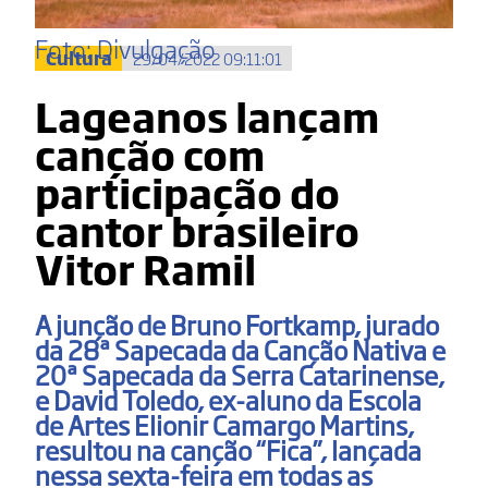
Foto: Divulgação
Cultura
29/04/2022 09:11:01
Lageanos lançam
canção com
participação do
cantor brasileiro
Vitor Ramil
A junção de Bruno Fortkamp, jurado
da 28ª Sapecada da Canção Nativa e
20ª Sapecada da Serra Catarinense,
e David Toledo, ex-aluno da Escola
de Artes Elionir Camargo Martins,
resultou na canção “Fica”, lançada
nessa sexta-feira em todas as