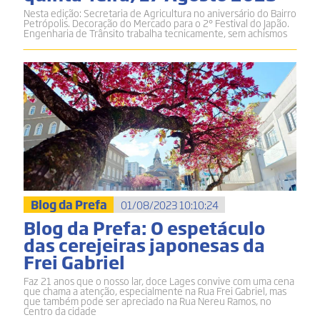
Nesta edição: Secretaria de Agricultura no aniversário do Bairro
Petrópolis. Decoração do Mercado para o 2° Festival do Japão.
Engenharia de Trânsito trabalha tecnicamente, sem achismos
Blog da Prefa
01/08/2023 10:10:24
Blog da Prefa: O espetáculo
das cerejeiras japonesas da
Frei Gabriel
Faz 21 anos que o nosso lar, doce Lages convive com uma cena
que chama a atenção, especialmente na Rua Frei Gabriel, mas
que também pode ser apreciado na Rua Nereu Ramos, no
Centro da cidade