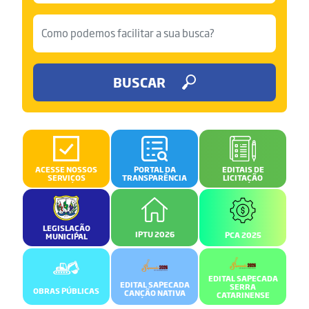
BUSCAR
ACESSE NOSSOS
PORTAL DA
EDITAIS DE
SERVIÇOS
TRANSPARÊNCIA
LICITAÇÃO
LEGISLAÇÃO
IPTU 2026
PCA 2025
MUNICIPAL
EDITAL SAPECADA
EDITAL SAPECADA
SERRA
OBRAS PÚBLICAS
CANÇÃO NATIVA
CATARINENSE