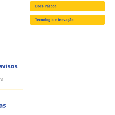
Doce Páscoa
Tecnologia e Inovação
avisos
va
as