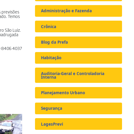
Administração e Fazenda
s previsões
hado. Temos
Crônica
ro São Luiz.
 madrugada
Blog da Prefa
 9 8406 4037
Habitação
Auditoria-Geral e Controladoria
Interna
Planejamento Urbano
Segurança
LagesPrevi