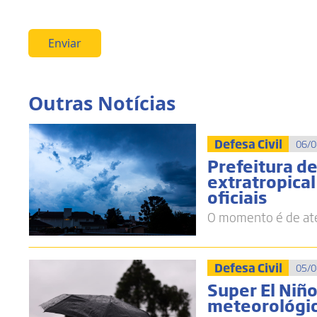
Enviar
Outras Notícias
Defesa Civil
06/0
Prefeitura d
extratropica
oficiais
O momento é de ate
Defesa Civil
05/0
Super El Niñ
meteorológic