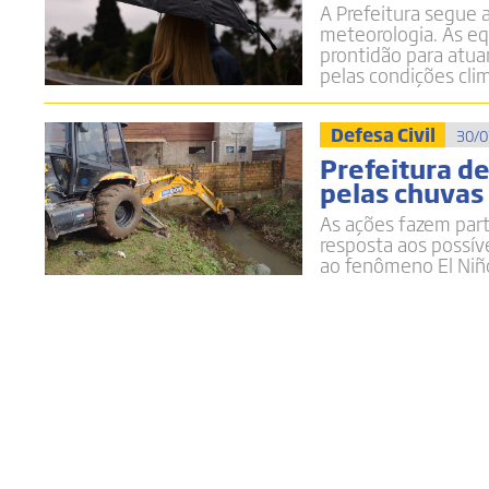
A Prefeitura segue 
meteorologia. As e
prontidão para atua
pelas condições cli
Defesa Civil
30/0
Prefeitura d
pelas chuvas 
As ações fazem par
resposta aos possív
ao fenômeno El Niñ