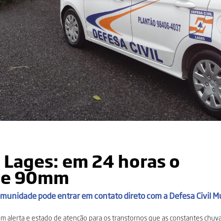
l Lages: em 24 horas o
 de 90mm
munidade pode entrar em contato direto com a Defesa Civil M
á em alerta e estado de atenção para os transtornos que as constantes chuv