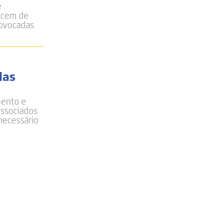
e
necem de
rovocadas
das
mento e
associados
necessário