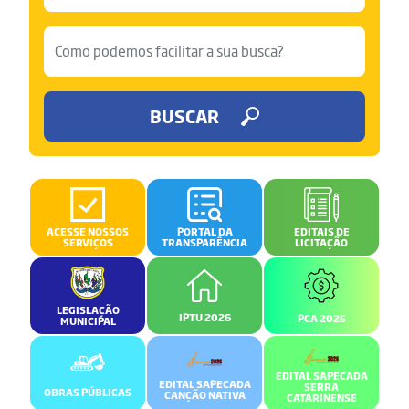
BUSCAR
ACESSE NOSSOS
PORTAL DA
EDITAIS DE
SERVIÇOS
TRANSPARÊNCIA
LICITAÇÃO
LEGISLAÇÃO
IPTU 2026
PCA 2025
MUNICIPAL
EDITAL SAPECADA
EDITAL SAPECADA
SERRA
OBRAS PÚBLICAS
CANÇÃO NATIVA
CATARINENSE