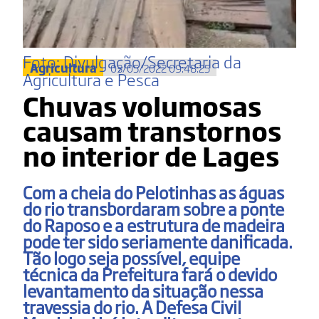
Foto: Divulgação/Secretaria da
Agricultura
03/05/2022 09:48:25
Agricultura e Pesca
Chuvas volumosas
causam transtornos
no interior de Lages
Com a cheia do Pelotinhas as águas
do rio transbordaram sobre a ponte
do Raposo e a estrutura de madeira
pode ter sido seriamente danificada.
Tão logo seja possível, equipe
técnica da Prefeitura fará o devido
levantamento da situação nessa
travessia do rio. A Defesa Civil