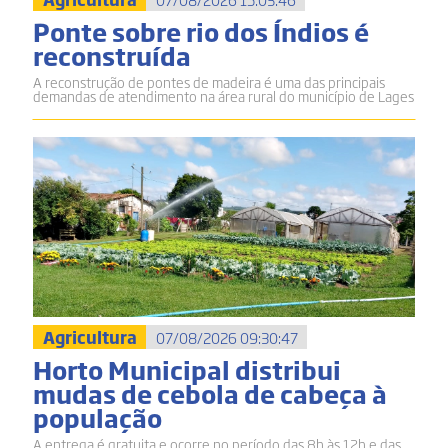
Ponte sobre rio dos Índios é
reconstruída
A reconstrução de pontes de madeira é uma das principais
demandas de atendimento na área rural do município de Lages
Agricultura
07/08/2026 09:30:47
Horto Municipal distribui
mudas de cebola de cabeça à
população
A entrega é gratuita e ocorre no período das 8h às 12h e das