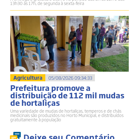
13h30 às 17h, de segunda à sexta-feira
Agricultura
05/08/2026 09:34:33
Prefeitura promove a
distribuição de 112 mil mudas
de hortaliças
Uma variedade de mudas de hortaliças, temperos e de chás
medicinais são produzidos no Horto Municipal, e distribuídos
gratuitamente à população
Deixe seu Comentário