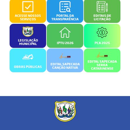
ACESSE NOSSOS
PORTAL DA
EDITAIS DE
SERVIÇOS
TRANSPARÊNCIA
LICITAÇÃO
LEGISLAÇÃO
IPTU 2026
PCA 2025
MUNICIPAL
EDITAL SAPECADA
EDITAL SAPECADA
SERRA
OBRAS PÚBLICAS
CANÇÃO NATIVA
CATARINENSE