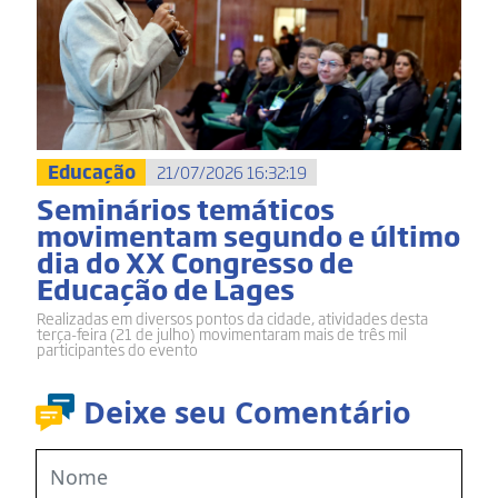
Educação
21/07/2026 16:32:19
Seminários temáticos
movimentam segundo e último
dia do XX Congresso de
Educação de Lages
Realizadas em diversos pontos da cidade, atividades desta
terça-feira (21 de julho) movimentaram mais de três mil
participantes do evento
Deixe seu Comentário