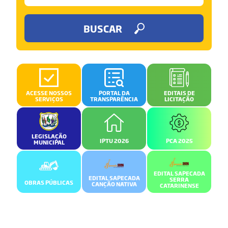
BUSCAR
ACESSE NOSSOS
PORTAL DA
EDITAIS DE
SERVIÇOS
TRANSPARÊNCIA
LICITAÇÃO
LEGISLAÇÃO
IPTU 2026
PCA 2025
MUNICIPAL
EDITAL SAPECADA
EDITAL SAPECADA
SERRA
OBRAS PÚBLICAS
CANÇÃO NATIVA
CATARINENSE