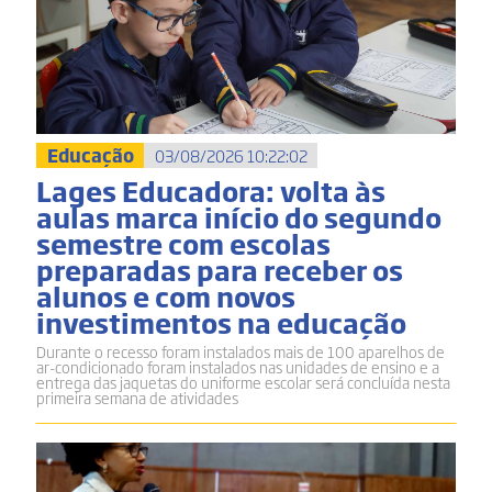
Educação
03/08/2026 10:22:02
Lages Educadora: volta às
aulas marca início do segundo
semestre com escolas
preparadas para receber os
alunos e com novos
investimentos na educação
Durante o recesso foram instalados mais de 100 aparelhos de
ar-condicionado foram instalados nas unidades de ensino e a
entrega das jaquetas do uniforme escolar será concluída nesta
primeira semana de atividades