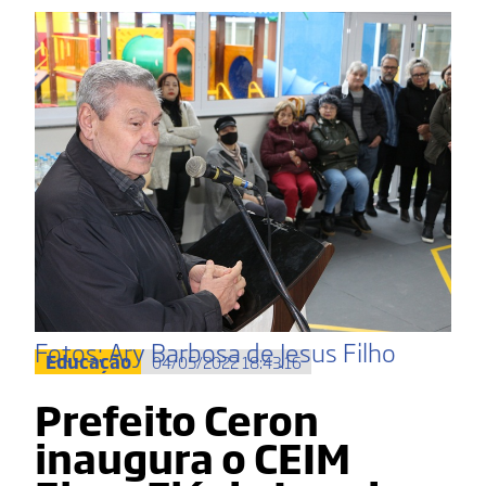
Fotos: Ary Barbosa de Jesus Filho
Educação
04/05/2022 18:43:16
Prefeito Ceron
inaugura o CEIM