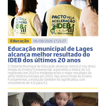
Educação
06/08/2026 17:21:27
Educação municipal de Lages
alcança melhor resultado do
IDEB dos últimos 20 anos
O Sistema Municipal de Educação alcançou nota 6,0 nos Anos
Iniciais do Ensino Fundamental, superando o índice de 5,5
registrado em 2023 e estabelecendo o maior resultado da
série histórica iniciada em 2005. Nos Anos Finais do Ensino
Fundamental, a evolução também foi significativa, com
crescimento de 4,9 para 5,1