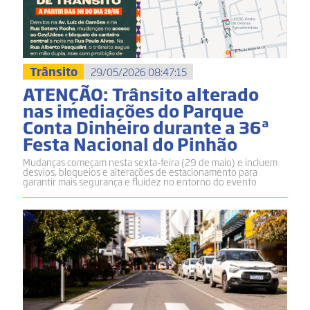
Trânsito
29/05/2026 08:47:15
ATENÇÃO: Trânsito alterado
nas imediações do Parque
Conta Dinheiro durante a 36ª
Festa Nacional do Pinhão
Mudanças começam nesta sexta-feira (29 de maio) e incluem
desvios, bloqueios e alterações de estacionamento para
garantir mais segurança e fluidez no entorno do evento