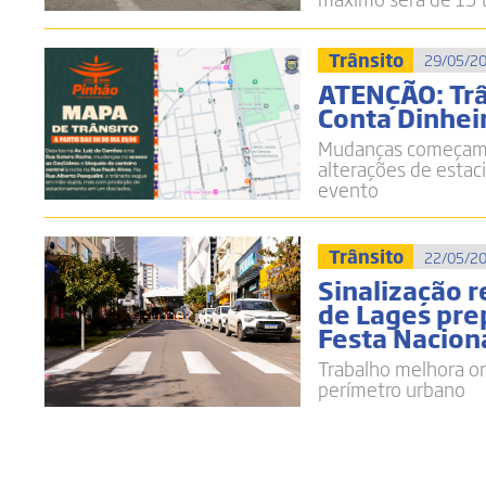
Trânsito
29/05/20
ATENÇÃO: Trâ
Conta Dinhei
Mudanças começam n
alterações de estac
evento
Trânsito
22/05/20
Sinalização r
de Lages prep
Festa Nacion
Trabalho melhora or
perímetro urbano