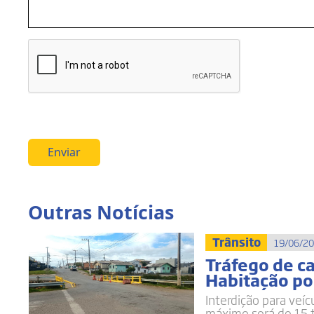
Enviar
Outras Notícias
Trânsito
19/06/20
Tráfego de c
Habitação po
Interdição para veíc
máximo será de 15 