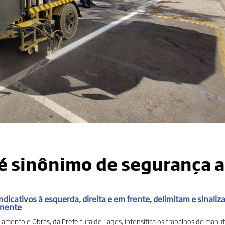
 é sinônimo de segurança a
indicativos à esquerda, direita e em frente, delimitam e sinali
anente
nejamento e Obras, da Prefeitura de Lages, intensifica os trabalhos de manu