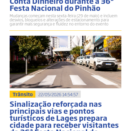
Conta Dinheiro durante a 36ª
Festa Nacional do Pinhão
Mudanças começam nesta sexta-feira (29 de maio) e incluem
desvios, bloqueios e alterações de estacionamento para
garantir mais segurança e fluidez no entorno do evento
Trânsito
22/05/2026 14:54:57
Sinalização reforçada nas
principais vias e pontos
turísticos de Lages prepara
cidade para receber visitantes