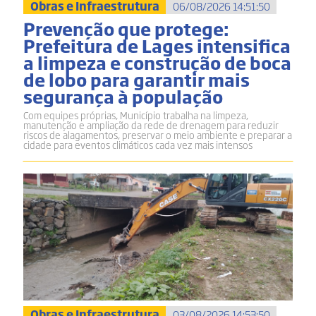
Obras e Infraestrutura
06/08/2026 14:51:50
Prevenção que protege:
Prefeitura de Lages intensifica
a limpeza e construção de boca
de lobo para garantir mais
segurança à população
Com equipes próprias, Município trabalha na limpeza,
manutenção e ampliação da rede de drenagem para reduzir
riscos de alagamentos, preservar o meio ambiente e preparar a
cidade para eventos climáticos cada vez mais intensos
Obras e Infraestrutura
03/08/2026 14:53:50