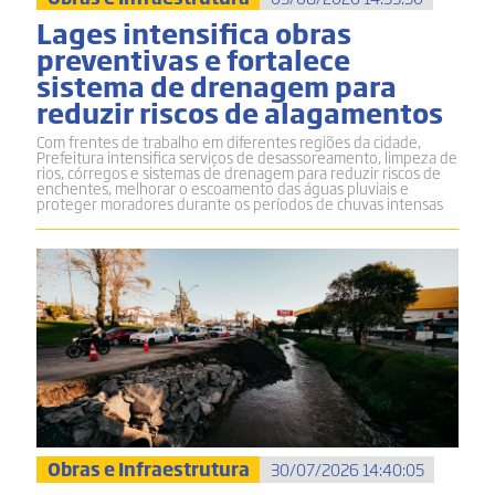
Lages intensifica obras
preventivas e fortalece
sistema de drenagem para
reduzir riscos de alagamentos
Com frentes de trabalho em diferentes regiões da cidade,
Prefeitura intensifica serviços de desassoreamento, limpeza de
rios, córregos e sistemas de drenagem para reduzir riscos de
enchentes, melhorar o escoamento das águas pluviais e
proteger moradores durante os períodos de chuvas intensas
Obras e Infraestrutura
30/07/2026 14:40:05