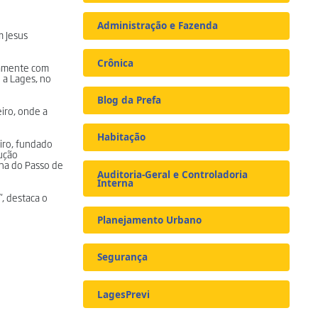
Administração e Fazenda
m Jesus
Crônica
ntamente com
 a Lages, no
Blog da Prefa
iro, onde a
Habitação
iro, fundado
ução
lha do Passo de
Auditoria-Geral e Controladoria
Interna
, destaca o
Planejamento Urbano
Segurança
LagesPrevi