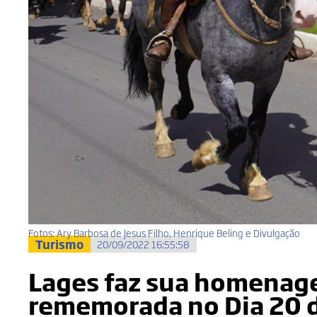
Fotos: Ary Barbosa de Jesus Filho, Henrique Beling e Divulgação
Turismo
20/09/2022 16:55:58
Lages faz sua homenage
rememorada no Dia 20 