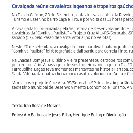
Cavalgada reúne cavaleiros lageanos e tropeiros gaúchos
No Dia do Gaúcho, 20 de Setembro, data alusiva ao início da Revolu
Turismo e Lazer, no bairro Caça e Tiro, e por volta das 11 horas pe
A cavalgada foi organizada pela Secretaria de Desenvolvimento e Tur
cavaleiros da “Comitiva Paulista” – Projeto Cruz Alta-RS/Sorocaba
sábado (17), pelo Passo de Santa Vitória (no rio Pelotas).
Neste 20 de setembro, a cavalgada comemorativa finalizou junto a
“Comitiva Paulista” foi fotografada e dali partiu para Correia Pinto
Na Chacará Bom Jesus, Eliziário Vieira presenteou os tropeiros co
pelo empresário. A passagem desses tropeiros por Lages no Dia 20
Farroupilha. Lages teve momentos marcantes na história Farrapa, 
Santa Vitória, da qual participaram o casal revolucionário Anita e Giu
“Apoiamos o projeto Cruz Alta-RS/Sorocaba-SP devido à importânci
secretário municipal de Desenvolvimento Econômico e Turismo, Álva
Texto: Iran Rosa de Moraes
Fotos: Ary Barbosa de Jesus Filho, Henrique Beling e Divulgação