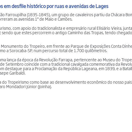
 em desfile histórico por ruas e avenidas de Lages
ção Farroupilha (1835-1845), um grupo de cavaleiros partiu da Chácara Bo
rcorreram as avenidas 1º de Maio e Camões.
ismo, com apoio do tradicionalista e empresário rural Elisiário Vieira, ju
-SP, sendo que estes percorrem o antigo Caminho das Tropas, tendo chegado
o Monumento do Tropeiro, em frente ao Parque de Exposições Conta Dinhe
, rumo a Sorocaba-SP, num percurso total de 1.700 quilômetros.
m uma lança da época da Revolução Farrapa, pertencente ao Museu do Trope
 de Setembro coincide com a tradicional cavalgada comemorativa da Revol
com destaque para a Proclamação da República Lageana, em 1839, e a Bata
sepe Garibaldi.
a do Tropeirismo como base ao desenvolvimento econômico do nosso país”
ro Mondadori Júnior (Joinha).