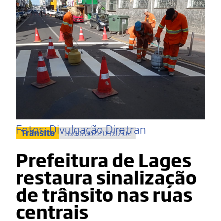
Fotos: Divulgação Diretran
Trânsito
16/11/2022 09:07:02
Prefeitura de Lages
restaura sinalização
de trânsito nas ruas
centrais