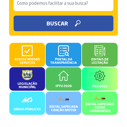
BUSCAR
ACESSE NOSSOS
PORTAL DA
EDITAIS DE
SERVIÇOS
TRANSPARÊNCIA
LICITAÇÃO
LEGISLAÇÃO
IPTU 2026
PCA 2025
MUNICIPAL
EDITAL SAPECADA
EDITAL SAPECADA
SERRA
OBRAS PÚBLICAS
CANÇÃO NATIVA
CATARINENSE