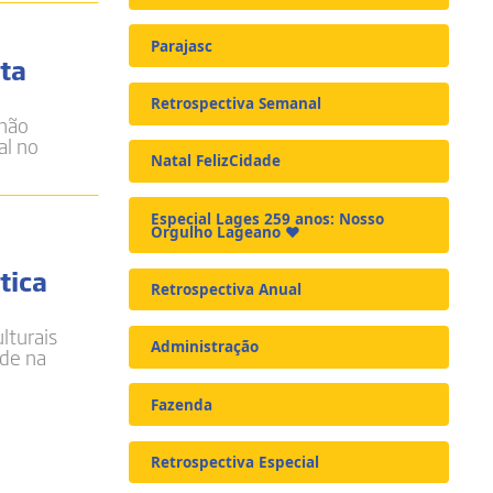
Parajasc
lta
Retrospectiva Semanal
 não
al no
Natal FelizCidade
Especial Lages 259 anos: Nosso
Orgulho Lageano ❤️
tica
Retrospectiva Anual
lturais
Administração
ade na
Fazenda
Retrospectiva Especial