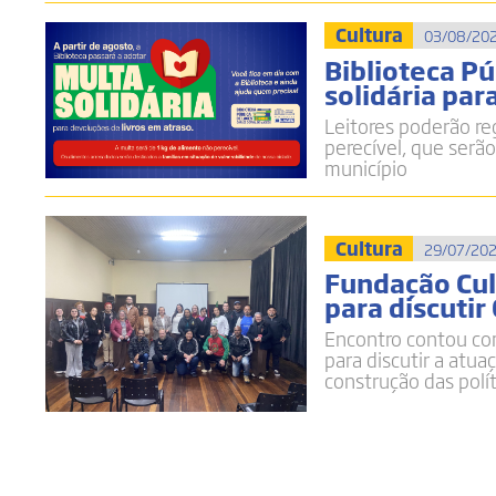
Cultura
03/08/202
Biblioteca P
solidária par
Leitores poderão re
perecível, que serão
município
Cultura
29/07/202
Fundação Cul
para discutir
Encontro contou co
para discutir a atu
construção das polít