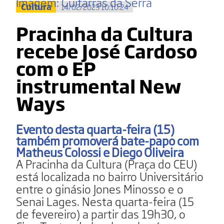
Imagem: Guitarras da Serra
Cultura
14/02/2023 10:10:24
Pracinha da Cultura
recebe José Cardoso
com o EP
instrumental New
Ways
Evento desta quarta-feira (15)
também promoverá bate-papo com
Matheus Colossi e Diego Oliveira
A Pracinha da Cultura (Praça do CEU)
está localizada no bairro Universitário
entre o ginásio Jones Minosso e o
Senai Lages. Nesta quarta-feira (15
de fevereiro) a partir das 19h30, o