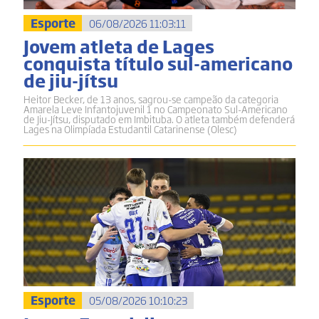
Esporte
06/08/2026 11:03:11
Jovem atleta de Lages
conquista título sul-americano
de jiu-jítsu
Heitor Becker, de 13 anos, sagrou-se campeão da categoria
Amarela Leve Infantojuvenil 1 no Campeonato Sul-Americano
de Jiu-Jítsu, disputado em Imbituba. O atleta também defenderá
Lages na Olimpíada Estudantil Catarinense (Olesc)
Esporte
05/08/2026 10:10:23