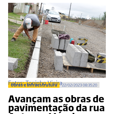
Fotos: Toninho Vieira
Obras e Infraestrutura
22/02/2023 08:35:20
Avançam as obras de
pavimentação da rua