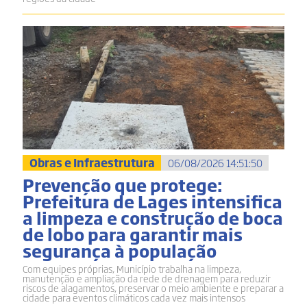
Obras e Infraestrutura
06/08/2026 14:51:50
Prevenção que protege:
Prefeitura de Lages intensifica
a limpeza e construção de boca
de lobo para garantir mais
segurança à população
Com equipes próprias, Município trabalha na limpeza,
manutenção e ampliação da rede de drenagem para reduzir
riscos de alagamentos, preservar o meio ambiente e preparar a
cidade para eventos climáticos cada vez mais intensos