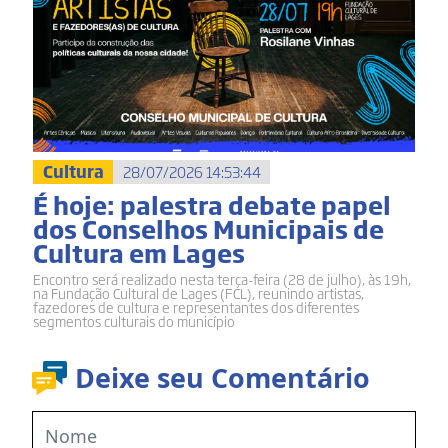
Cultura
28/07/2026 14:53:44
É hoje: palestra debate papel
dos Conselhos Municipais de
Cultura em Lages
Encontro será realizado nesta terça-feira (28 de julho), às 19h,
na Fundação Cultural de Lages (FCL), reunindo artistas,
fazedores de cultura e representantes dos diferentes
segmentos culturais do município
Deixe seu Comentário