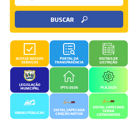
BUSCAR
ACESSE NOSSOS
PORTAL DA
EDITAIS DE
SERVIÇOS
TRANSPARÊNCIA
LICITAÇÃO
LEGISLAÇÃO
IPTU 2026
PCA 2025
MUNICIPAL
EDITAL SAPECADA
EDITAL SAPECADA
SERRA
OBRAS PÚBLICAS
CANÇÃO NATIVA
CATARINENSE