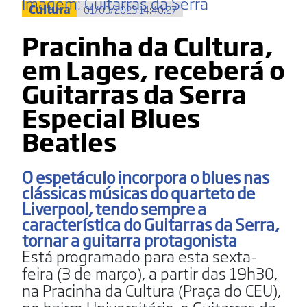
Imagem: Guitarras da Serra
Cultura
01/03/2023 14:40:27
Pracinha da Cultura,
em Lages, receberá o
Guitarras da Serra
Especial Blues
Beatles
O espetáculo incorpora o blues nas
clássicas músicas do quarteto de
Liverpool, tendo sempre a
característica do Guitarras da Serra,
tornar a guitarra protagonista
Está programado para esta sexta-
feira (3 de março), a partir das 19h30,
na Pracinha da Cultura (Praça do CEU),