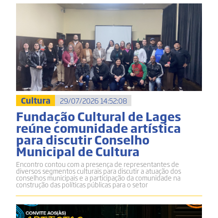
Cultura
29/07/2026 14:52:08
Fundação Cultural de Lages
reúne comunidade artística
para discutir Conselho
Municipal de Cultura
Encontro contou com a presença de representantes de
diversos segmentos culturais para discutir a atuação dos
conselhos municipais e a participação da comunidade na
construção das políticas públicas para o setor