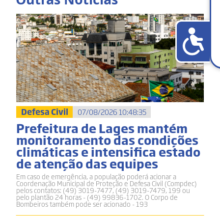
Defesa Civil
07/08/2026 10:48:35
Prefeitura de Lages mantém
monitoramento das condições
climáticas e intensifica estado
de atenção das equipes
Em caso de emergência, a população poderá acionar a
Coordenação Municipal de Proteção e Defesa Civil (Compdec)
pelos contatos: (49) 3019-7477, (49) 3019-7479, 199 ou
pelo plantão 24 horas - (49) 99836-1702. O Corpo de
Bombeiros também pode ser acionado - 193