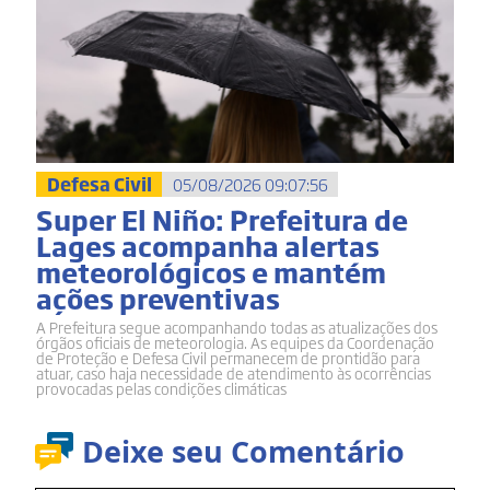
Defesa Civil
05/08/2026 09:07:56
Super El Niño: Prefeitura de
Lages acompanha alertas
meteorológicos e mantém
ações preventivas
A Prefeitura segue acompanhando todas as atualizações dos
órgãos oficiais de meteorologia. As equipes da Coordenação
de Proteção e Defesa Civil permanecem de prontidão para
atuar, caso haja necessidade de atendimento às ocorrências
provocadas pelas condições climáticas
Deixe seu Comentário