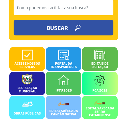
BUSCAR
ACESSE NOSSOS
PORTAL DA
EDITAIS DE
SERVIÇOS
TRANSPARÊNCIA
LICITAÇÃO
LEGISLAÇÃO
IPTU 2026
PCA 2025
MUNICIPAL
EDITAL SAPECADA
EDITAL SAPECADA
SERRA
OBRAS PÚBLICAS
CANÇÃO NATIVA
CATARINENSE