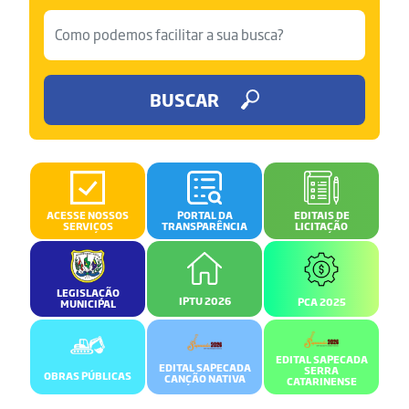
BUSCAR
ACESSE NOSSOS
PORTAL DA
EDITAIS DE
SERVIÇOS
TRANSPARÊNCIA
LICITAÇÃO
LEGISLAÇÃO
IPTU 2026
PCA 2025
MUNICIPAL
EDITAL SAPECADA
EDITAL SAPECADA
SERRA
OBRAS PÚBLICAS
CANÇÃO NATIVA
CATARINENSE