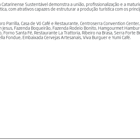
a Catarinense Sustentável demonstra a união, profissionalização e a matur
tica, com atrativos capazes de estruturar a produção turística com os princ
o Parrilla, Casa de Vó Café e Restaurante, Centroserra Convention Center,
 Bom Jesus, Fazenda Boqueirão, Fazenda Rodeio Bonito, Hamgourmet Hambur
o, Forno Santa Fé, Restaurante La Trattoria, Ribeiro na Brasa, Serra Forte 
la Fondue, Embaixada Cervejas Artesanais, Viva Burguer e Yumi Café.