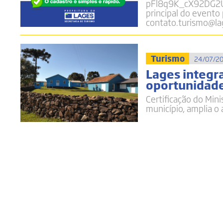
pFl8q9K_cX92DG2
principal do evento
contato.turismo@lag
Turismo
24/07/20
Lages integra
oportunidade
Certificação do Min
município, amplia o