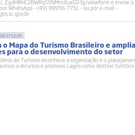
U_EgdHRHC2BWRqS0NMmXuxGD3g/viewform e enviar o 
 por WhatsApp - (49) 99956-7751 - ou por e-mail -
es.sc.gov.br
26 17:12:25
 o Mapa do Turismo Brasileiro e ampli
s para o desenvolvimento do setor
istério do Turismo reconhece a organização e o planejame
 acesso a recursos e promove Lages como destino turístico