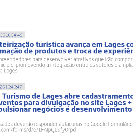
26 16:54:49
teirização turística avança em Lages 
ormação de produtos e troca de experiê
reendedores para desenvolver atrativos que irão compor 
unicípio, promovendo a integração entre os setores e ampl
de Lages
26 16:46:47
o Turismo de Lages abre cadastrament
ventos para divulgação no site Lages +
pulsionar negócios e desenvolvimento
sados deverão responder às lacunas no Google Formulário
e.com/forms/d/e/1FAIpQLSfy0rpd-