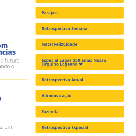
Parajasc
Retrospectiva Semanal
com
Natal FelizCidade
ncias
a futura
Especial Lages 259 anos: Nosso
Orgulho Lageano ❤️
iando o
Retrospectiva Anual
o
Administração
Fazenda
s, em
Retrospectiva Especial