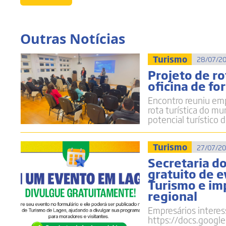
Outras Notícias
Turismo
28/07/20
Projeto de ro
oficina de f
Encontro reuniu emp
rota turística do m
potencial turístico 
Turismo
27/07/20
Secretaria d
gratuito de e
Turismo e im
regional
Empresários interes
https://docs.googl