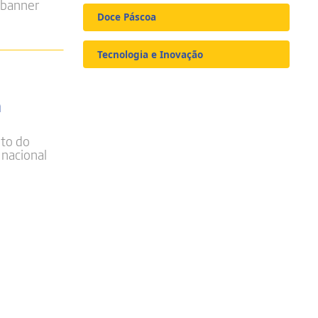
banner
Doce Páscoa
Tecnologia e Inovação
a
nto do
 nacional