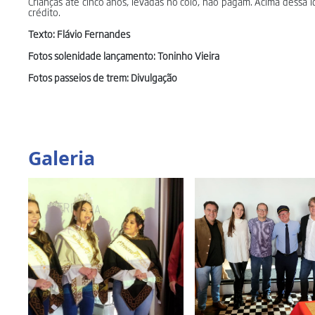
Crianças até cinco anos, levadas no colo, não pagam. Acima dessa i
crédito.
Texto: Flávio Fernandes
Fotos solenidade lançamento: Toninho Vieira
Fotos passeios de trem: Divulgação
Galeria