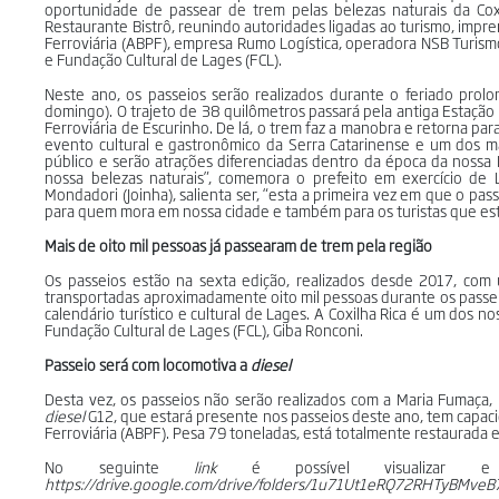
oportunidade de passear de trem pelas belezas naturais da Coxil
Restaurante Bistrô, reunindo autoridades ligadas ao turismo, impren
Ferroviária (ABPF), empresa Rumo Logística, operadora NSB Turism
e Fundação Cultural de Lages (FCL).
Neste ano, os passeios serão realizados durante o feriado prol
domingo). O trajeto de 38 quilômetros passará pela antiga Estação
Ferroviária de Escurinho. De lá, o trem faz a manobra e retorna para
evento cultural e gastronômico da Serra Catarinense e um dos ma
público e serão atrações diferenciadas dentro da época da noss
nossa belezas naturais”, comemora o prefeito em exercício de 
Mondadori (Joinha), salienta ser, “esta a primeira vez em que o pa
para quem mora em nossa cidade e também para os turistas que est
Mais de oito mil pessoas já passearam de trem pela região
Os passeios estão na sexta edição, realizados desde 2017, com
transportadas aproximadamente oito mil pessoas durante os passeio
calendário turístico e cultural de Lages. A Coxilha Rica é um dos n
Fundação Cultural de Lages (FCL), Giba Ronconi.
Passeio será com locomotiva a
diesel
Desta vez, os passeios não serão realizados com a Maria Fumaça,
diesel
G12, que estará presente nos passeios deste ano, tem capaci
Ferroviária (ABPF). Pesa 79 toneladas, está totalmente restaurada e
No seguinte
link
é possível visualizar 
https://drive.google.com/drive/folders/1u71Ut1eRQ72RHTyBMve