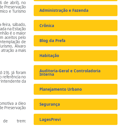
6 de abril), no
 de Preservação
Administração e Fazenda
ômico e Turismo
-feira, sábado,
Crônica
gada na Estação
Pinhão é o maior
em aceitos pelo
Blog da Prefa
ontemplação de
urismo, Álvaro
 atração a mais
Habitação
Auditoria-Geral e Controladoria
-19). Já foram
Interna
o referência no
erintendente da
Planejamento Urbano
comotiva a óleo
Segurança
 de Preservação
LagesPrevi
 de trem: