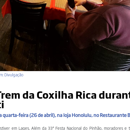
m: Divulgação
Trem da Coxilha Rica duran
i
quarta-feira (26 de abril), na loja Honolulu, no Restaurante B
tiver em Lages. Além da 33ª Festa Nacional do Pinhão, moradores e tu