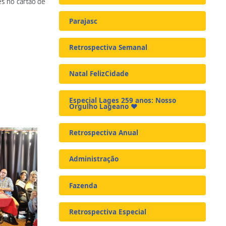
es no cartão de
Parajasc
Retrospectiva Semanal
Natal FelizCidade
Especial Lages 259 anos: Nosso
Orgulho Lageano ❤️
Retrospectiva Anual
Administração
Fazenda
Retrospectiva Especial