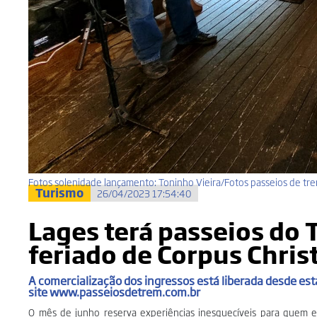
Fotos solenidade lançamento: Toninho Vieira/Fotos passeios de tre
Turismo
26/04/2023 17:54:40
Lages terá passeios do 
feriado de Corpus Christ
A comercialização dos ingressos está liberada desde esta 
site www.passeiosdetrem.com.br
O mês de junho reserva experiências inesquecíveis para quem es