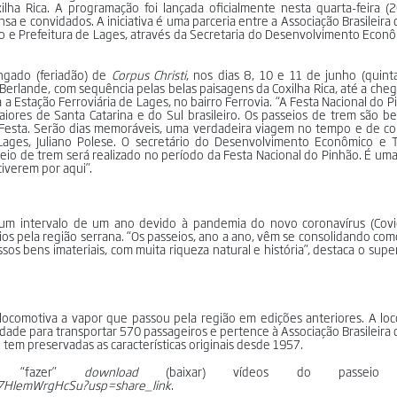
ha Rica. A programação foi lançada oficialmente nesta quarta-feira (2
sa e convidados. A iniciativa é uma parceria entre a Associação Brasileira
o e Prefeitura de Lages, através da Secretaria do Desenvolvimento Econ
ongado (feriadão) de
Corpus
Christi
, nos dias 8, 10 e 11 de junho (quinta
 Berlande, com sequência pelas belas paisagens da Coxilha Rica, até a che
 a Estação Ferroviária de Lages, no bairro Ferrovia. “A Festa Nacional do 
iores de Santa Catarina e do Sul brasileiro. Os passeios de trem são b
a Festa. Serão dias memoráveis, uma verdadeira viagem no tempo e de c
Lages, Juliano Polese. O secretário do Desenvolvimento Econômico e T
sseio de trem será realizado no período da Festa Nacional do Pinhão. É uma
iverem por aqui”.
 um intervalo de um ano devido à pandemia do novo coronavírus (Covid
s pela região serrana. “Os passeios, ano a ano, vêm se consolidando com
ossos bens imateriais, com muita riqueza natural e história”, destaca o sup
 locomotiva a vapor que passou pela região em edições anteriores. A lo
dade para transportar 570 passageiros e pertence à Associação Brasileira
 tem preservadas as características originais desde 1957.
e “fazer”
download
(baixar) vídeos do passeio
B7HlemWrgHcSu?usp=share_link
.